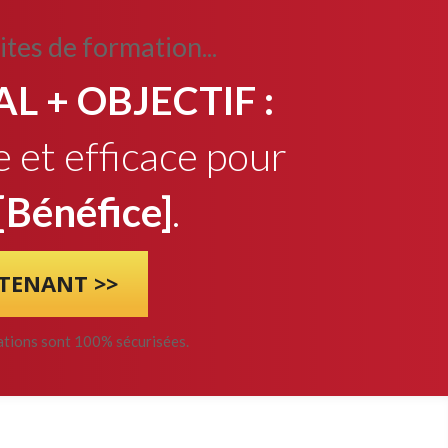
ites de formation...
L + OBJECTIF :
et efficace pour
[Bénéfice]
.
TENANT >>
mations sont 100% sécurisées.