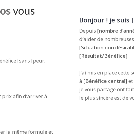
éos
vous
Bonjour ! je suis
Depuis
[nombre d’ann
d’aider de nombreuses
[Situation non désirab
[Résultat/Bénéfice]
.
énéfice] sans [peur,
J’ai mis en place cette
à
[Bénéfice central]
et
je vous partage ont fa
prix afin d’arriver à
le plus sincère est de v
uer la même formule et