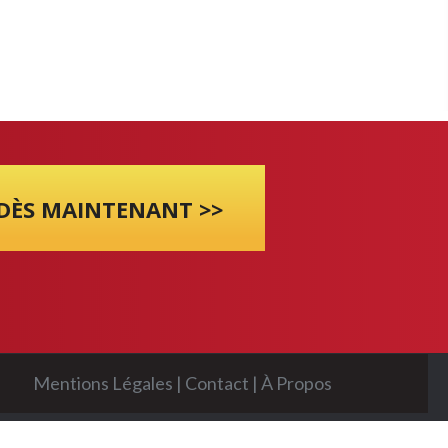
 DÈS MAINTENANT >>
Mentions Légales
|
Contact
|
À Propos