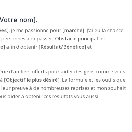
 [Votre nom].
ées]
, je me passionne pour
[marché]
. J’ai eu la chance
 personnes à dépasser
[Obstacle principal]
et
le]
afin d’obtenir
[Résultat/Bénéfice]
et
 série d’ateliers offerts pour aider des gens comme vous
 à
[Objectif le plus désiré]
. La formule et les outils que
it leur preuve à de nombreuses reprises et mon souhait
ous aider à obtenir ces résultats vous aussi.