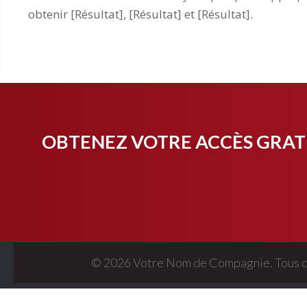
obtenir [Résultat], [Résultat] et [Résultat].
OBTENEZ VOTRE ACCÈS GRATU
© 2026 Votre Nom de Compagnie. Tous d