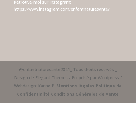
Retrouve-moi sur Instagram:
https://www.instagram.com/enfantnaturesante/
@enfantnaturesante2021_ Tous droits réservés _
Design de Elegant Themes / Propulsé par Wordpress /
Webdesign: Karine P.
Mentions légales
Politique de
Confidentialité
Conditions Générales de Vente