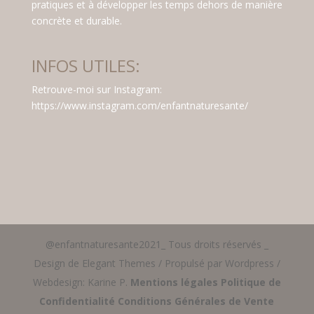
pratiques et à développer les temps dehors de manière
concrète et durable.
INFOS UTILES:
Retrouve-moi sur Instagram:
https://www.instagram.com/enfantnaturesante/
@enfantnaturesante2021_ Tous droits réservés _
Design de Elegant Themes / Propulsé par Wordpress /
Webdesign: Karine P.
Mentions légales
Politique de
Confidentialité
Conditions Générales de Vente