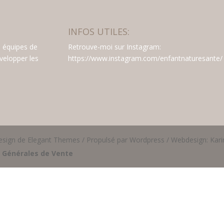
INFOS UTILES:
s équipes de
Retrouve-moi sur Instagram:
évelopper les
https://www.instagram.com/enfantnaturesante/
esign de Elegant Themes / Propulsé par Wordpress / Webdesign: Kari
 Générales de Vente