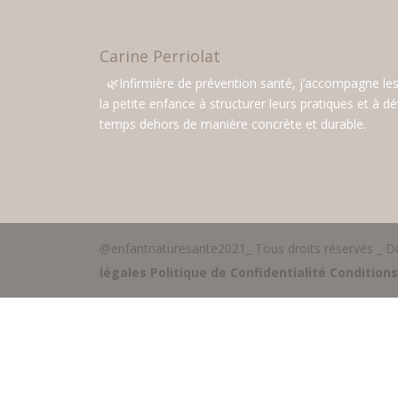
Carine Perriolat
🌿Infirmière de prévention santé, j’accompagne le
la petite enfance à structurer leurs pratiques et à d
temps dehors de manière concrète et durable.
@enfantnaturesante2021_ Tous droits réservés _ D
légales
Politique de Confidentialité
Conditions